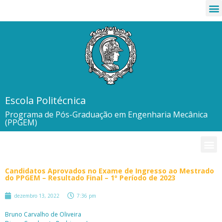
Escola Politécnica
Programa de Pós-Graduação em Engenharia Mecânica
(PPGEM)
Candidatos Aprovados no Exame de Ingresso ao Mestrado
do PPGEM – Resultado Final – 1º Período de 2023
dezembro 13, 2022
7:36 pm
Bruno Carvalho de Oliveira