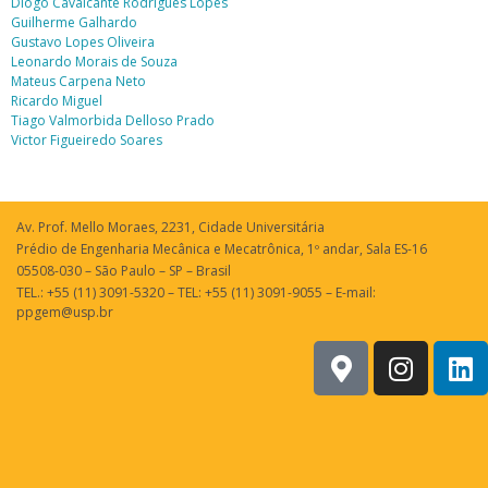
Diogo Cavalcante Rodrigues Lopes
Guilherme Galhardo
Gustavo Lopes Oliveira
Leonardo Morais de Souza
Mateus Carpena Neto
Ricardo Miguel
Tiago Valmorbida Delloso Prado
Victor Figueiredo Soares
Av. Prof. Mello Moraes, 2231, Cidade Universitária
Prédio de Engenharia Mecânica e Mecatrônica, 1º andar, Sala ES-16
05508-030 – São Paulo – SP – Brasil
TEL.: +55 (11) 3091-5320 – TEL: +55 (11) 3091-9055 – E-mail:
ppgem@usp.br